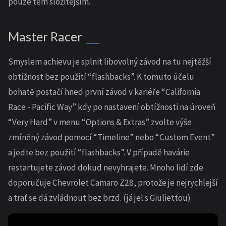
pouze těm složitějším.
Master Racer
Smyslem achievu je splnit libovolný závod na tu nejtěžší
obtížnost bez použití “flashbacks”. K tomuto účelu
bohatě postačí hned první závod v kariéře “California
Race - Pacific Way” kdy po nastavení obtížnosti na úroveň
“Very Hard” v menu “Options & Extras” zvolte výše
zmíněný závod pomocí “Timeline” nebo “Custom Event”
a jeďte bez použití “flashbacks”. V případě havárie
restartujete závod dokud nevyhrajete. Mnoho lidí zde
doporučuje Chevrolet Camaro Z28, protože je nejrychlejší
a trať se dá zvládnout bez brzd. (já jel s Giuliettou)