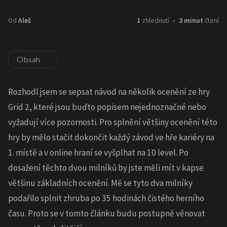
Od
Aleš
1
zhlednutí
3 minut
čtení
Obsah
Rozhodl jsem se sepsat návod na několik ocenění ze hry
Grid 2, které jsou buďto popisem nejednoznačné nebo
vyžadují více pozornosti. Pro splnění většiny ocenění této
hry by mělo stačit dokončit každý závod ve hře kariéry na
1. místě a v online hraní se vyšplhat na 10 level. Po
dosažení těchto dvou milníků by jste měli mít v kapse
většinu základních ocenění. Mě se tyto dva milníky
podařilo splnit zhruba po 35 hodinách čistého herního
času. Proto se v tomto článku budu postupně věnovat