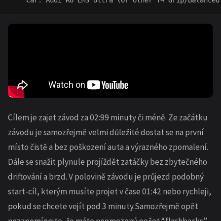
Cílem je zajet závod za 02:99 minuty či méně. Ze začátku
závodu je samozřejmě velmi důležité dostat se na první
místo čistě a bez poškození auta a výrazného zpomalení.
Dále se snažit plynule projíždět zatáčky bez zbytečného
driftování a brzd. V polovině závodu je průjezd podobný
start-cíl, kterým musíte projet v čase 01:42 nebo rychleji,
pokud se chcete vejít pod 3 minuty.Samozřejmě opět