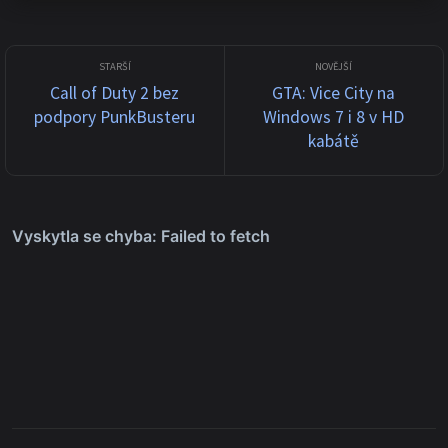
zprávy o četných kr...
Call of Duty 2 bez
GTA: Vice City na
podpory PunkBusteru
Windows 7 i 8 v HD
kabátě