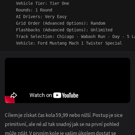
    Vehicle Tier: Tier One

    Rounds: 1 Round

    AI Drivers: Very Easy

    Grid Order (Advanced Options): Random

    Flashbacks (Advanced Options): Unlimited

    Track Selection: Chicago - Wabash Run - Day - 5 La
Cílem je získat čas kola 59,99 nebo nižší. Postup je sice
primitivní, ale né až tak snadný jak se na první pohled
může zdát. V prvním kole je vašim úkolem dostat se