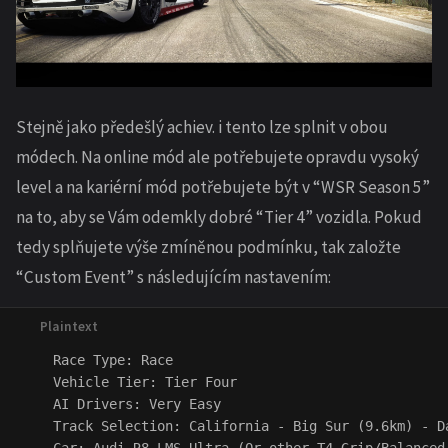
Stejně jako předešlý achiev. i tento lze splnit v obou
módech. Na online mód ale potřebujete opravdu vysoký
level a na kariérní mód potřebujete být v “WSR Season 5”
na to, aby se Vám odemkly dobré “Tier 4” vozidla. Pokud
tedy splňujete výše zmíněnou podmínku, tak založte
“Custom Event” s následujícím nastavením:
    Race Type: Race

    Vehicle Tier: Tier Four

    AI Drivers: Very Easy

    Track Selection: California - Big Sur (9.6km) - Da