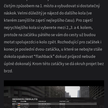
čistým způsobem na 1. místo a vybudovat si dostatečný
náskok. Velmi důležitý je nájezd do dalšího kola (ve
kterém zamýšlíte zajetí nejlepšího času). Pro zajetí
nejrychlejšího kola si vyberete mezi 2.,3. a 4. kolem,
protože na začátku pátého se vám do cesty už budou
motat spolujezdci o kolo zpět. Rozhodující pro začátek i
konec je poslední dvou-zatáčka, u které se nebojte stále
dokola opakovat “flashback” dokud průjezd nebude
úplně dokonalý. Krom této zatáčky se dá okruh projet bez
brzd.