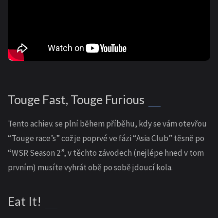
Touge Fast, Touge Furious
Tento achiev. se plní během příběhu, kdy se vám otevřou
“Touge race’s” což je poprvé ve fázi “Asia Club” těsně po
“WSR Season 2”, v těchto závodech (nejlépe hned v tom
prvním) musíte vyhrát obě po sobě jdoucí kola.
Eat It!