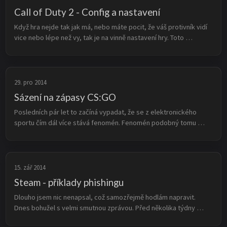
Call of Duty 2 - Config a nastavení
Když hra nejde tak jak má, nebo máte pocit, že váš protivník vidí 
vice nebo lépe než vy, tak je na vinně nastavení hry. Toto 
nastavení je více, než několik kolonek v menu. Toto nastavení 
vám umožní...
29. pro 2014
Sázení na zápasy CS:GO
Posledních pár let to začíná vypadat, že se z elektronického 
sportu čím dál více stává fenomén. Fenomén podobný tomu 
normálnímu sportu. Nyní už se na zápasy můžeme dívat v přímém 
přenosu i s profe...
15. zář 2014
Steam - příklady phishingu
Dlouho jsem nic nenapsal, což samozřejmě hodlám napravit. 
Dnes bohužel s velmi smutnou zprávou. Před několika týdny 
proběhly komunitou okolo hry Counter Strike: Global Offensive 