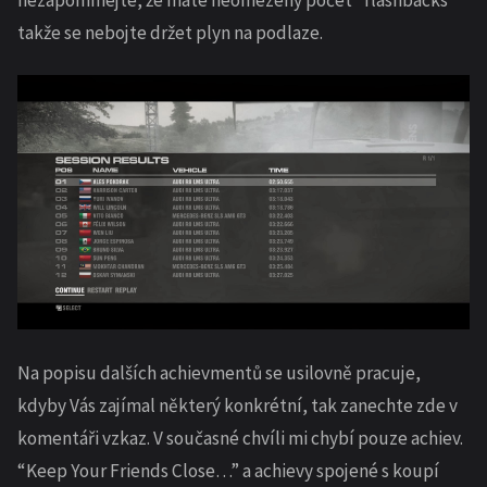
nezapomínejte, že máte neomezený počet “flashbacks”
takže se nebojte držet plyn na podlaze.
Na popisu dalších achievmentů se usilovně pracuje,
kdyby Vás zajímal některý konkrétní, tak zanechte zde v
komentáři vzkaz. V současné chvíli mi chybí pouze achiev.
“Keep Your Friends Close…” a achievy spojené s koupí