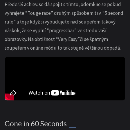
Předešlý achiev. se dá spojit s tímto, odemkne se pokud
vyhrajete “Touge race” druhým způsobem tzv. “5 second
rule” a to je když si vybudujete nad soupeřem takový
náskok, že se vyplní “progressbar” ve středu vaší
obrazovky. Na obtížnost “Very Easy”či se špatným
soupeřem v online módu to tak stejně většinou dopadá.
Gone in 60 Seconds